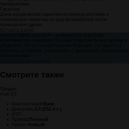
требованиям.
Гарантия
Даем юридические гарантии на период поставки и
техническую гарантию на ряд автомобилей после
проведения сделки.
Вступить в клуб
Аренда перед покупкой – уверенность в выборе
Сомневаетесь в выборе? Возьмите автомобиль в аренду и
убедитесь, что он полностью вам подходит. Тестируйте в
реальных условиях, знакомьтесь с динамикой, комфортом и
технологиями.
Подобрать автомобиль
Смотрите также
Продан
Audi Q7
Комплектация:
Base
Двигатель:
2.0 (252 л.с.)
КПП:
Привод:
Полный
Пробег:
Новый