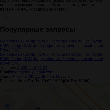
Получайте информацию о стоимости и характеристиках
новых эксклюзивных моделей, новых поступлениях
первыми в наших социальных сетях.
Популярные запросы
Mercedes
Lexus
Alpina
Audi
Porsche
Ford
Cadillac
Toyota
BMW
Dodge
RAM
Jeep
Инфинити
Chevrolet
Lincoln
Land
Rover
GMC
Mercedes
Lexus
Alpina
Audi
Porsche
Ford
Cadillac
Toyota
BMW
Dodge
RAM
Jeep
Инфинити
Chevrolet
Lincoln
Land
Rover
GMC
Телефон:
8(800) 444-41-24
Email:
info.rtglobal@gmail.com
Адрес:
Москва, МКАД, 38-й км, 6Б, стр.1
Режим работы:
Пн-Пт: 10:00-19:00(Сб-Вс: 18:00)