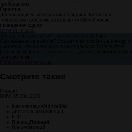
требованиям.
Гарантия
Даем юридические гарантии на период поставки и
техническую гарантию на ряд автомобилей после
проведения сделки.
Вступить в клуб
Аренда перед покупкой – уверенность в выборе
Сомневаетесь в выборе? Возьмите автомобиль в аренду и
убедитесь, что он полностью вам подходит. Тестируйте в
реальных условиях, знакомьтесь с динамикой, комфортом и
технологиями.
Подобрать автомобиль
Смотрите также
Продан
BMW X5 30d, 2019
Комплектация:
Xdrive30d
Двигатель:
3.0 (249 л.с.)
КПП:
Привод:
Полный
Пробег:
Новый