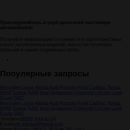
Присоединяйтесь в клуб ценителей настоящих
автомобилей!
Получайте информацию о стоимости и характеристиках
новых эксклюзивных моделей, новых поступлениях
первыми в наших социальных сетях.
Популярные запросы
Mercedes
Lexus
Alpina
Audi
Porsche
Ford
Cadillac
Toyota
BMW
Dodge
RAM
Jeep
Инфинити
Chevrolet
Lincoln
Land
Rover
GMC
Mercedes
Lexus
Alpina
Audi
Porsche
Ford
Cadillac
Toyota
BMW
Dodge
RAM
Jeep
Инфинити
Chevrolet
Lincoln
Land
Rover
GMC
Телефон:
8(800) 444-41-24
Email:
info.rtglobal@gmail.com
Адрес:
Москва, МКАД, 38-й км, 6Б, стр.1