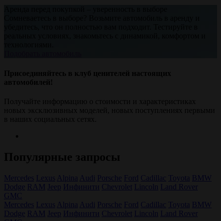
Аренда перед покупкой – уверенность в выборе
Сомневаетесь в выборе? Возьмите автомобиль в аренду и
убедитесь, что он полностью вам подходит. Тестируйте в
реальных условиях, знакомьтесь с динамикой, комфортом и
технологиями.
Подобрать автомобиль
Присоединяйтесь в клуб ценителей настоящих
автомобилей!
Получайте информацию о стоимости и характеристиках
новых эксклюзивных моделей, новых поступлениях первыми
в наших социальных сетях.
Популярные запросы
Mercedes
Lexus
Alpina
Audi
Porsche
Ford
Cadillac
Toyota
BMW
Dodge
RAM
Jeep
Инфинити
Chevrolet
Lincoln
Land Rover
GMC
Mercedes
Lexus
Alpina
Audi
Porsche
Ford
Cadillac
Toyota
BMW
Dodge
RAM
Jeep
Инфинити
Chevrolet
Lincoln
Land Rover