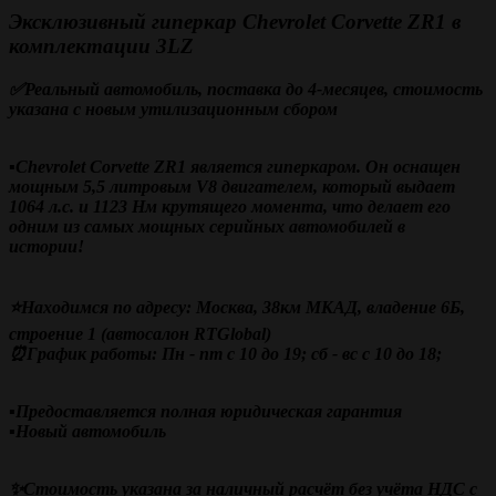
Эксклюзивный гиперкар Chevrolet Corvette ZR1 в
комплектации 3LZ
✅Реальный автомобиль, поставка до 4-месяцев, стоимость
указана с новым утилизационным сбором
▪️Chevrolet Corvette ZR1 является гиперкаром. Он оснащен
мощным 5,5 литровым V8 двигателем, который выдает
1064 л.с. и 1123 Нм крутящего момента, что делает его
одним из самых мощных серийных автомобилей в
истории!
⭐Находимся по адресу: Москва, 38км МКАД, владение 6Б,
строение 1 (автосалон RTGlobal)
⏰График работы: Пн - пт с 10 до 19; сб - вс с 10 до 18;
▪️Предоставляется полная юридическая гарантия
▪️Новый автомобиль
✨Стоимость указана за наличный расчёт без учёта НДС с