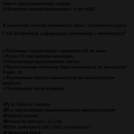
новым утилизационным сбором
✨Доступна оплата безналично с и без НДС
❗️Стоимость может меняться в связи с изменением курса
USD (Подробную информацию уточняйте у менеджера)❗️
✅Поставки эксклюзивных автомобилей на заказ.
✅Более 15 лет работы компании
✅
Абсолютная прозрачность сделки
✅Возможность обменять Ваш автомобиль по программе
Trade - In
✅Постановка Вашего автомобиля на комиссионную
продажу
✅Техническое обслуживание
⚙️5,5L 1064 л.с. Бензин
⚙️8-и ступенчатая автоматическая коробка передач
⚙️Задний привод
⚙️Разгон до 100км/ч - 2,2 сек.
⚙️2026 модельный год ( 2025 год выпуска )
⚙️Экстерьер Black