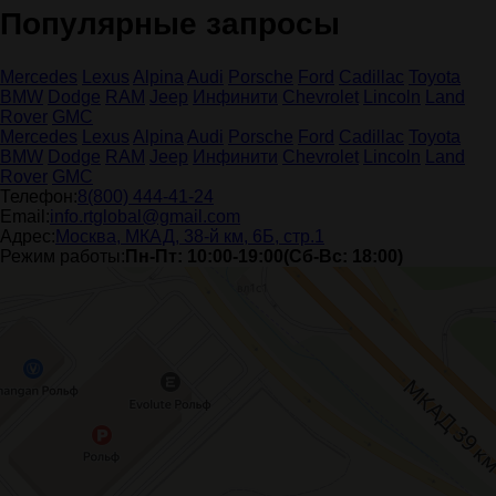
Популярные запросы
Mercedes
Lexus
Alpina
Audi
Porsche
Ford
Cadillac
Toyota
BMW
Dodge
RAM
Jeep
Инфинити
Chevrolet
Lincoln
Land
Rover
GMC
Mercedes
Lexus
Alpina
Audi
Porsche
Ford
Cadillac
Toyota
BMW
Dodge
RAM
Jeep
Инфинити
Chevrolet
Lincoln
Land
Rover
GMC
Телефон:
8(800) 444-41-24
Email:
info.rtglobal@gmail.com
Адрес:
Москва, МКАД, 38-й км, 6Б, стр.1
Режим работы:
Пн-Пт: 10:00-19:00(Сб-Вс: 18:00)