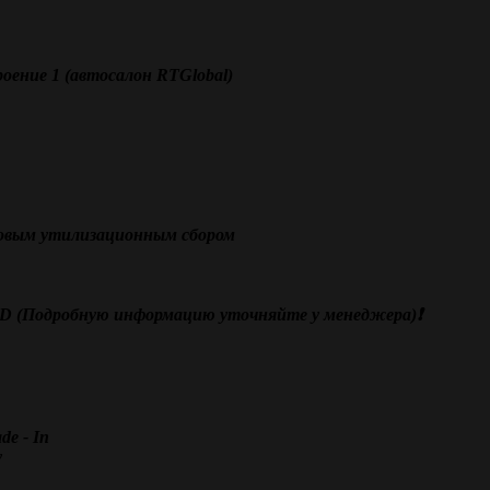
оение 1 (автосалон RTGlobal)
новым утилизационным сбором
SD (Подробную информацию уточняйте у менеджера)❗️
e - In
у