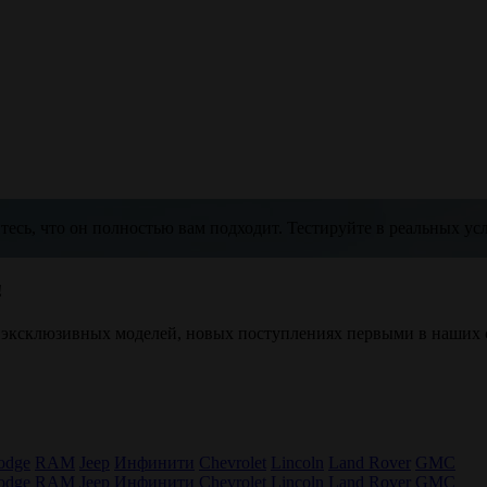
тесь, что он полностью вам подходит. Тестируйте в реальных ус
!
 эксклюзивных моделей, новых поступлениях первыми в наших 
odge
RAM
Jeep
Инфинити
Chevrolet
Lincoln
Land Rover
GMC
odge
RAM
Jeep
Инфинити
Chevrolet
Lincoln
Land Rover
GMC