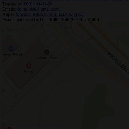
Телефон:
8(800) 444-41-24
Email:
info.rtglobal@gmail.com
Адрес:
Москва, МКАД, 38-й км, 6Б, стр.1
Режим работы:
Пн-Пт: 10:00-19:00(Сб-Вс: 18:00)