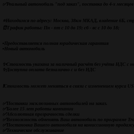
✅Реальный автомобиль "под заказ", поставка до 4-х месяцев
⭐Находимся по адресу: Москва, 38км МКАД, владение 6Б, стр
⏰График работы: Пн - пт с 10 до 19; сб - вс с 10 до 18;
▪️Предоставляется полная юридическая гарантия
▪️Новый автомобиль
✨Стоимость указана за наличный расчёт без учёта НДС с 
✨Доступна оплата безналично с и без НДС
❗️Стоимость может меняться в связи с изменением курса U
✅Поставки эксклюзивных автомобилей на заказ.
✅Более 15 лет работы компании
✅
Абсолютная прозрачность сделки
✅Возможность обменять Ваш автомобиль по программе Trad
✅Постановка Вашего автомобиля на комиссионную продаж
✅Техническое обслуживание