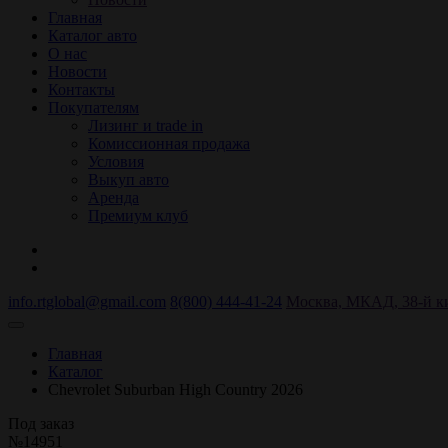
Главная
Каталог авто
О нас
Новости
Контакты
Покупателям
Лизинг и trade in
Комиссионная продажа
Условия
Выкуп авто
Аренда
Премиум клуб
info.rtglobal@gmail.com
8(800) 444-41-24
Москва, МКАД, 38-й кил
Главная
Каталог
Chevrolet Suburban High Country 2026
Под заказ
№14951