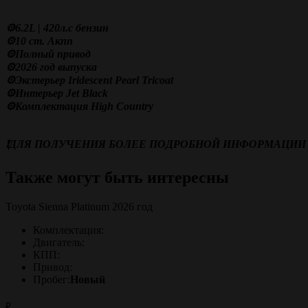
⚙️6.2L | 420л.с бензин
⚙️10 ст. Акпп
⚙️Полный привод
⚙️2026 год выпуска
⚙️Экстерьер Iridescent Pearl Tricoat
⚙️Интерьер Jet Black
⚙️Комплектация High Country
❗️ДЛЯ ПОЛУЧЕНИЯ БОЛЕЕ ПОДРОБНОЙ ИНФОРМАЦИИ 
Также могут быть интересны
Toyota Sienna Platinum 2026 год
Комплектация:
Двигатель:
КПП:
Привод:
Пробег:
Новый
₽