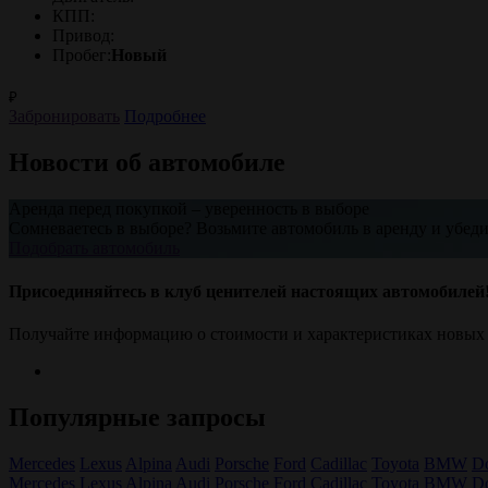
КПП:
Привод:
Пробег:
Новый
₽
Забронировать
Подробнее
Новости об автомобиле
Аренда перед покупкой – уверенность в выборе
Сомневаетесь в выборе? Возьмите автомобиль в аренду и убеди
Подобрать автомобиль
Присоединяйтесь в клуб ценителей настоящих автомобилей
Получайте информацию о стоимости и характеристиках новых
Популярные запросы
Mercedes
Lexus
Alpina
Audi
Porsche
Ford
Cadillac
Toyota
BMW
D
Mercedes
Lexus
Alpina
Audi
Porsche
Ford
Cadillac
Toyota
BMW
D