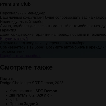
Premium Club
Персональный менеджер
Ваш личный консультант будет сопровождать вас на каждом
Индивидуальный подбор
Лично, подберет для вас оптимальный автомобиль с межд
Гарантия
Даем юридические гарантии на период поставки и техниче
Вступить в клуб
Аренда перед покупкой – уверенность в выборе
Сомневаетесь в выборе? Возьмите автомобиль в аренду и у
технологиями.
Подобрать автомобиль
Смотрите также
Под заказ
Dodge Challenger SRT Demon, 2023
Комплектация:
SRT Demon
Двигатель:
6.2 (820 л.с.)
КПП:
Привод:
Задний