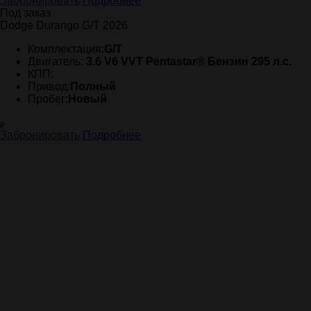
Забронировать
Подробнее
Под заказ
Dodge Durango G/T 2026
Комплектация:
G/T
Двигатель:
3.6 V6 VVT Pentastar® Бензин 295 л.с.
КПП:
Привод:
Полный
Пробег:
Новый
₽
Забронировать
Подробнее