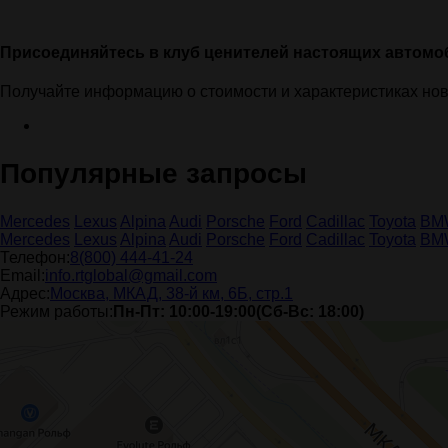
Присоединяйтесь в клуб ценителей настоящих автомо
Получайте информацию о стоимости и характеристиках но
Популярные запросы
Mercedes
Lexus
Alpina
Audi
Porsche
Ford
Cadillac
Toyota
BM
Mercedes
Lexus
Alpina
Audi
Porsche
Ford
Cadillac
Toyota
BM
Телефон:
8(800) 444-41-24
Email:
info.rtglobal@gmail.com
Адрес:
Москва, МКАД, 38-й км, 6Б, стр.1
Режим работы:
Пн-Пт: 10:00-19:00(Сб-Вс: 18:00)