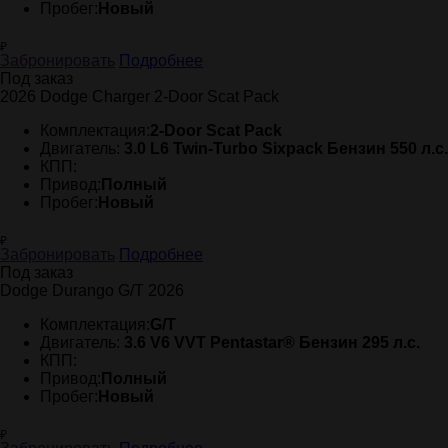
Пробег:
Новый
₽
Забронировать
Подробнее
Под заказ
2026 Dodge Charger 2-Door Scat Pack
Комплектация:
2-Door Scat Pack
Двигатель:
3.0 L6 Twin-Turbo Sixpack Бензин 550 л.с.
КПП:
Привод:
Полный
Пробег:
Новый
₽
Забронировать
Подробнее
Под заказ
Dodge Durango G/T 2026
Комплектация:
G/T
Двигатель:
3.6 V6 VVT Pentastar® Бензин 295 л.с.
КПП:
Привод:
Полный
Пробег:
Новый
₽