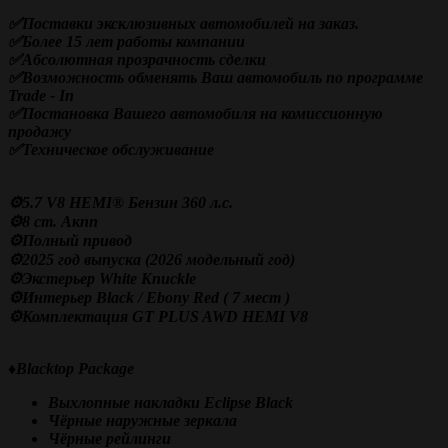
✅Поставки эксклюзивных автомобилей на заказ.
✅Более 15 лет работы компании
✅
Абсолютная прозрачность сделки
✅Возможность обменять Ваш автомобиль по программе
Trade - In
✅Постановка Вашего автомобиля на комиссионную
продажу
✅Техническое обслуживание
⚙️5.7 V8 HEMI® Бензин 360 л.с.
⚙️8 ст. Акпп
⚙️Полный привод
⚙️2025 год выпуска (2026 модельный год)
⚙️Экстерьер White Knuckle
⚙️Интерьер Black / Ebony Red ( 7 мест )
⚙️Комплектация GT PLUS AWD HEMI V8
♦️Blacktop Package
Выхлопные накладки Eclipse Black
Чёрные наружные зеркала
Чёрные рейлинги