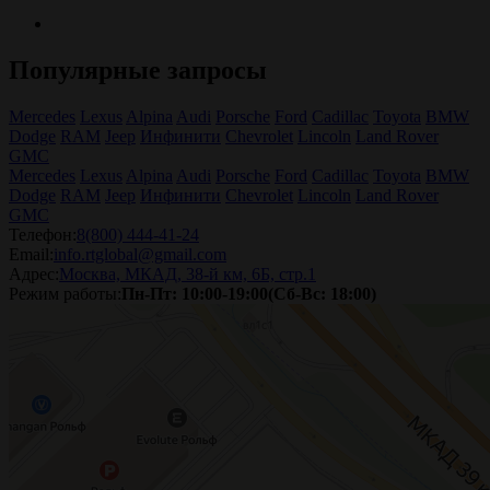
Популярные запросы
Mercedes
Lexus
Alpina
Audi
Porsche
Ford
Cadillac
Toyota
BMW
Dodge
RAM
Jeep
Инфинити
Chevrolet
Lincoln
Land Rover
GMC
Mercedes
Lexus
Alpina
Audi
Porsche
Ford
Cadillac
Toyota
BMW
Dodge
RAM
Jeep
Инфинити
Chevrolet
Lincoln
Land Rover
GMC
Телефон:
8(800) 444-41-24
Email:
info.rtglobal@gmail.com
Адрес:
Москва, МКАД, 38-й км, 6Б, стр.1
Режим работы:
Пн-Пт: 10:00-19:00(Сб-Вс: 18:00)