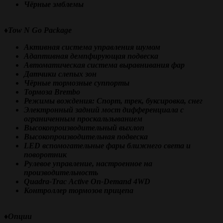
Чёрные эмблемы
♦️Tow N Go Package
Активная система управления шумом
Адаптивная демпфирующая подвеска
Автоматическая система выравнивания фар
Датчики слепых зон
Чёрные тормозные суппорты
Тормоза Brembo
Режимы вождения: Спорт, трек, буксировка, снег
Электронный задний мост дифференциала с
ограниченным проскальзыванием
Высокопроизводительный выхлоп
Высокопроизводительная подвеска
LED вспомогательные фары ближнего света и
поворотник
Рулевое управление, настроенное на
производительность
Quadra-Trac Active On-Demand 4WD
Контроллер тормозов прицепа
♦️Опции