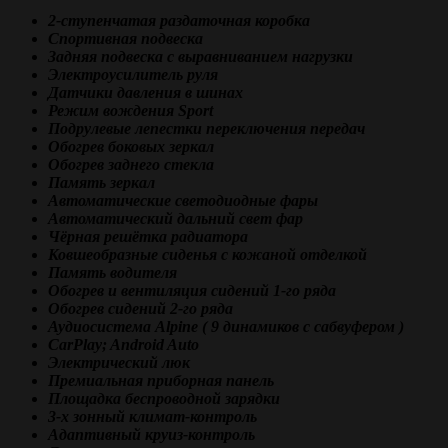
2-ступенчатая раздаточная коробка
Спортивная подвеска
Задняя подвеска с выравниванием нагрузки
Электроусилитель руля
Датчики давления в шинах
Режим вождения Sport
Подрулевые лепестки переключения передач
Обогрев боковых зеркал
Обогрев заднего стекла
Память зеркал
Автоматические светодиодные фары
Автоматический дальний свет фар
Чёрная решётка радиатора
Ковшеобразные сиденья с кожаной отделкой
Память водителя
Обогрев и вентиляция сидений 1-го ряда
Обогрев сидений 2-го ряда
Аудиосистема Alpine ( 9 динамиков с сабвуфером )
CarPlay; Android Auto
Электрический люк
Премиальная приборная панель
Площадка беспроводной зарядки
3-х зонный климат-контроль
Адаптивный круиз-контроль