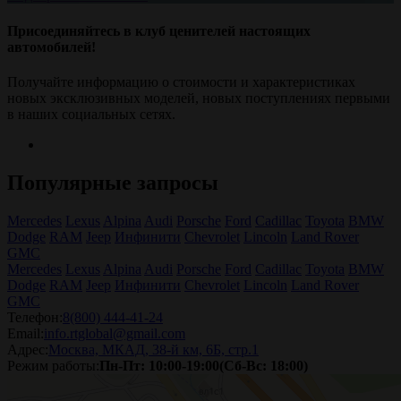
Присоединяйтесь в клуб ценителей настоящих
автомобилей!
Получайте информацию о стоимости и характеристиках
новых эксклюзивных моделей, новых поступлениях первыми
в наших социальных сетях.
Популярные запросы
Mercedes
Lexus
Alpina
Audi
Porsche
Ford
Cadillac
Toyota
BMW
Dodge
RAM
Jeep
Инфинити
Chevrolet
Lincoln
Land Rover
GMC
Mercedes
Lexus
Alpina
Audi
Porsche
Ford
Cadillac
Toyota
BMW
Dodge
RAM
Jeep
Инфинити
Chevrolet
Lincoln
Land Rover
GMC
Телефон:
8(800) 444-41-24
Email:
info.rtglobal@gmail.com
Адрес:
Москва, МКАД, 38-й км, 6Б, стр.1
Режим работы:
Пн-Пт: 10:00-19:00(Сб-Вс: 18:00)