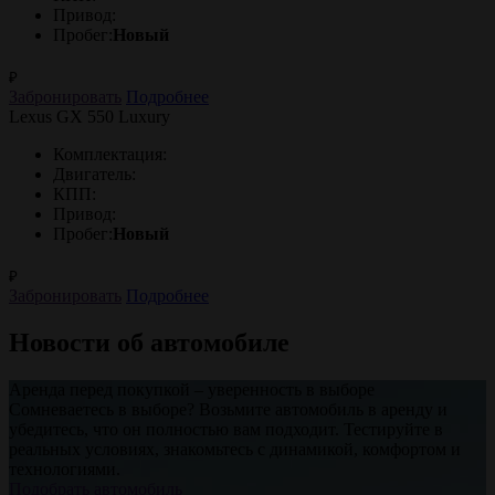
Привод:
Пробег:
Новый
₽
Забронировать
Подробнее
Lexus GX 550 Luxury
Комплектация:
Двигатель:
КПП:
Привод:
Пробег:
Новый
₽
Забронировать
Подробнее
Новости об автомобиле
Аренда перед покупкой – уверенность в выборе
Сомневаетесь в выборе? Возьмите автомобиль в аренду и
убедитесь, что он полностью вам подходит. Тестируйте в
реальных условиях, знакомьтесь с динамикой, комфортом и
технологиями.
Подобрать автомобиль