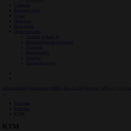
Главная
Каталог авто
О нас
Новости
Контакты
Покупателям
Лизинг и trade in
Комиссионная продажа
Условия
Выкуп авто
Аренда
Премиум клуб
info.rtglobal@gmail.com
8(800) 444-41-24
Москва, МКАД, 38-й кил
Главная
Бренды
KTM
KTM