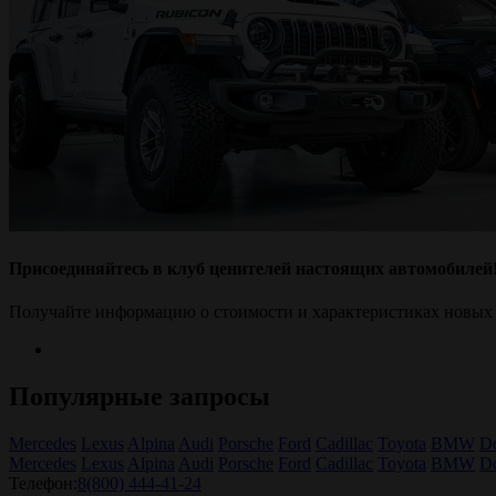
Присоединяйтесь в клуб ценителей настоящих автомобилей
Получайте информацию о стоимости и характеристиках новых
Популярные запросы
Mercedes
Lexus
Alpina
Audi
Porsche
Ford
Cadillac
Toyota
BMW
D
Mercedes
Lexus
Alpina
Audi
Porsche
Ford
Cadillac
Toyota
BMW
D
Телефон:
8(800) 444-41-24