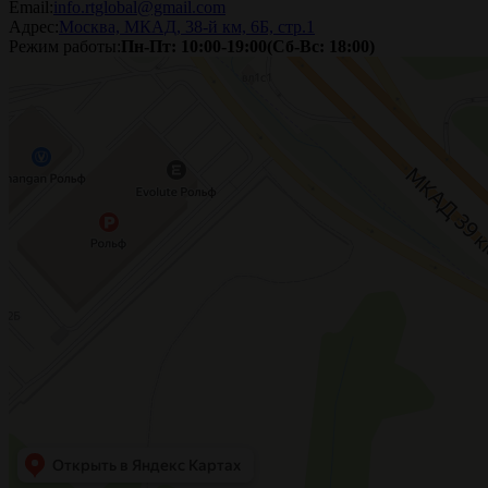
Email:
info.rtglobal@gmail.com
Адрес:
Москва, МКАД, 38-й км, 6Б, стр.1
Режим работы:
Пн-Пт: 10:00-19:00(Сб-Вс: 18:00)