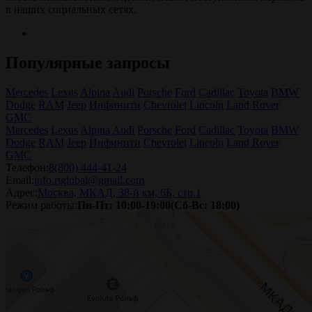
в наших социальных сетях.
Популярные запросы
Mercedes
Lexus
Alpina
Audi
Porsche
Ford
Cadillac
Toyota
BMW
Dodge
RAM
Jeep
Инфинити
Chevrolet
Lincoln
Land Rover
GMC
Mercedes
Lexus
Alpina
Audi
Porsche
Ford
Cadillac
Toyota
BMW
Dodge
RAM
Jeep
Инфинити
Chevrolet
Lincoln
Land Rover
GMC
Телефон:
8(800) 444-41-24
Email:
info.rtglobal@gmail.com
Адрес:
Москва, МКАД, 38-й км, 6Б, стр.1
Режим работы:
Пн-Пт: 10:00-19:00(Сб-Вс: 18:00)