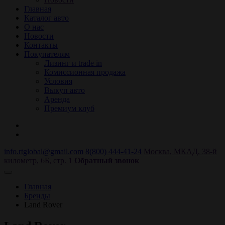
Главная
Каталог авто
О нас
Новости
Контакты
Покупателям
Лизинг и trade in
Комиссионная продажа
Условия
Выкуп авто
Аренда
Премиум клуб
info.rtglobal@gmail.com
8(800) 444-41-24
Москва, МКАД, 38-й
километр, 6Б, стр. 1
Обратный звонок
Главная
Бренды
Land Rover