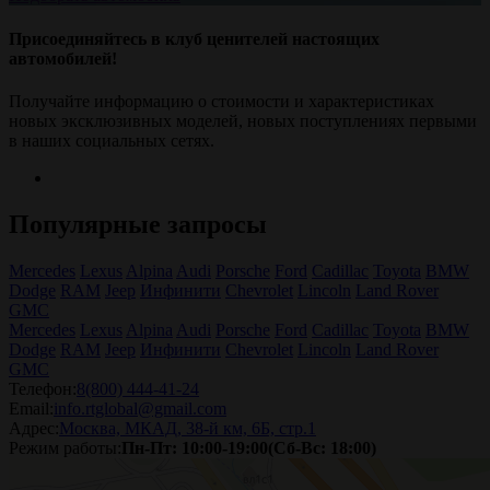
Присоединяйтесь в клуб ценителей настоящих
автомобилей!
Получайте информацию о стоимости и характеристиках
новых эксклюзивных моделей, новых поступлениях первыми
в наших социальных сетях.
Популярные запросы
Mercedes
Lexus
Alpina
Audi
Porsche
Ford
Cadillac
Toyota
BMW
Dodge
RAM
Jeep
Инфинити
Chevrolet
Lincoln
Land Rover
GMC
Mercedes
Lexus
Alpina
Audi
Porsche
Ford
Cadillac
Toyota
BMW
Dodge
RAM
Jeep
Инфинити
Chevrolet
Lincoln
Land Rover
GMC
Телефон:
8(800) 444-41-24
Email:
info.rtglobal@gmail.com
Адрес:
Москва, МКАД, 38-й км, 6Б, стр.1
Режим работы:
Пн-Пт: 10:00-19:00(Сб-Вс: 18:00)