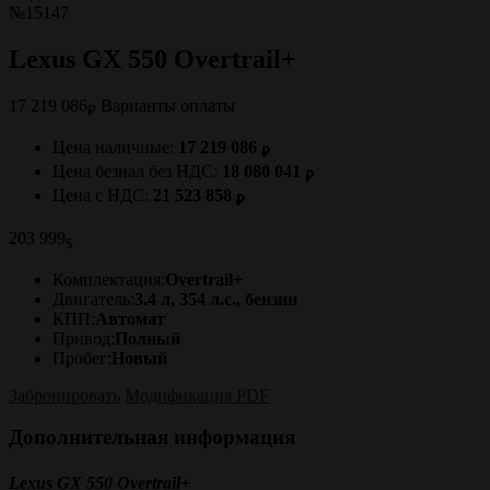
№15147
Lexus GX 550 Overtrail+
17 219 086
Варианты оплаты
₽
Цена наличные:
17 219 086
₽
Цена безнал без НДС:
18 080 041
₽
Цена с НДС:
21 523 858
₽
203 999
$
Комплектация:
Overtrail+
Двигатель:
3.4 л, 354 л.с., бензин
КПП:
Автомат
Привод:
Полный
Пробег:
Новый
Забронировать
Модификация PDF
Дополнительная информация
Lexus GX 550 Overtrail+