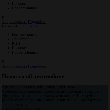
Привод:
Пробег:
Новый
₽
Забронировать
Подробнее
Lexus GX 550 Luxury
Комплектация:
Двигатель:
КПП:
Привод:
Пробег:
Новый
₽
Забронировать
Подробнее
Новости об автомобиле
Аренда перед покупкой – уверенность в выборе
Сомневаетесь в выборе? Возьмите автомобиль в аренду и
убедитесь, что он полностью вам подходит. Тестируйте в
реальных условиях, знакомьтесь с динамикой, комфортом и
технологиями.
Подобрать автомобиль