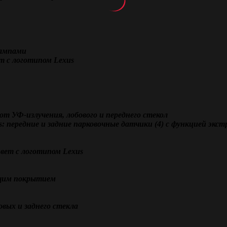
лампами
т с логотипом Lexus
т УФ-излучения, лобового и переднего стекол
: передние и задние парковочные датчики (4) с функцией экс
вет с логотипом Lexus
ющим покрытием
овых и заднего стекла