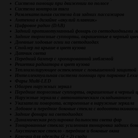
Система помощи при движении по полосе
Система контроля тяги
Развлекательная система для задних пассажиров
Антенна в дизайне «акулий плавник»
Цифровое радио (DAB)
Задний противотуманный фонарь со светодиодными 
Задние тормозные суппорты, окрашенные в черный цве
Дневные ходовые огни на светодиодах
Спойлер на крыше в цвет кузова
Датчик света
Передний бампер с хромированной эмблемой
Решетка радиатора в цвет кузова
Теплоизолирующее остекление с повышенной защитой о
Интеллектуальная система помощи при парковке Lexus
Фары Multi-LED
Обогрев наружных зеркал
Передние тормозные суппорты, окрашенные в черный ц
Наружные зеркала с автоматическим складыванием
Указатели поворота, встроенные в наружные зеркала
Лобовое и передние боковые стекла с водоотталкива
Задние фонари на светодиодах
Динамическая регулировка дальности света фар
Тонированные стекла: усиленная тонировка задних бок
Акустическое стекло - передние и боковые окна
Крючки для одежды (2 + 2) сзади