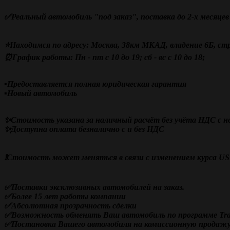
✅Реальный автомобиль "под заказ", поставка до 2-х месяцев
⭐Находимся по адресу: Москва, 38км МКАД, владение 6Б, стр
⏰График работы: Пн - пт с 10 до 19; сб - вс с 10 до 18;
▪️Предоставляется полная юридическая гарантия
▪️Новый автомобиль
✨Стоимость указана за наличный расчёт без учёта НДС с 
✨Доступна оплата безналично с и без НДС
❗️Стоимость может меняться в связи с изменением курса U
✅Поставки эксклюзивных автомобилей на заказ.
✅Более 15 лет работы компании
✅
Абсолютная прозрачность сделки
✅Возможность обменять Ваш автомобиль по программе Trad
✅Постановка Вашего автомобиля на комиссионную продаж