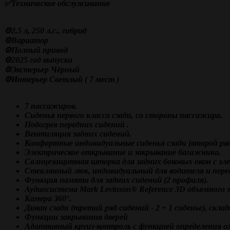
✅Техническое обслуживание
⚙️2.5 л, 250 л.с., гибрид
⚙️Вариатор
⚙️Полный привод
⚙️2025 год выпуска
⚙️Экстерьер Чёрный
⚙️Интерьер Светлый ( 7 мест )
7 пассажиров.
Сиденья первого класса сзади, со стороны пассажира.
Подогрев передних сидений .
Вентиляция задних сидений.
Комфортные индивидуальные сиденья сзади (второй ряд
Электрическое открывание и закрывание багажника.
Солнцезащитная шторка для задних боковых окон с эл
Стеклянный люк, индивидуальный для водителя и перед
Функция памяти для задних сидений (2 профиля).
Аудиосистема Mark Levinson® Reference 3D объемного з
Камера 360°.
Диван сзади (третий ряд сидений - 2 + 1 сиденье), скла
Функции закрывания дверей
Адаптивный круиз-контроль с функцией определения о