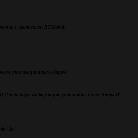
оение 1 (автосалон RTGlobal)
новым утилизационным сбором
SD (Подробную информацию уточняйте у менеджера)❗️
e - In
у