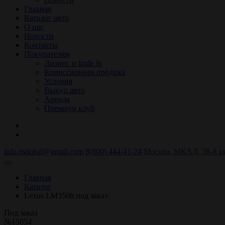
Главная
Каталог авто
О нас
Новости
Контакты
Покупателям
Лизинг и trade in
Комиссионная продажа
Условия
Выкуп авто
Аренда
Премиум клуб
info.rtglobal@gmail.com
8(800) 444-41-24
Москва, МКАД, 38-й кил
Главная
Каталог
Lexus LM350h под заказ
Под заказ
№15054