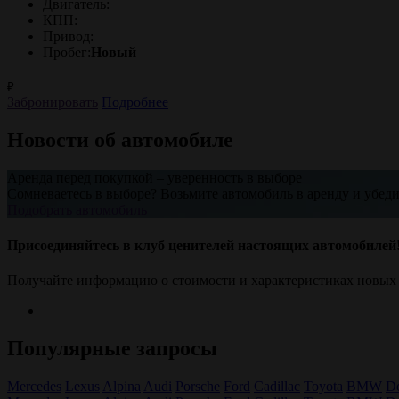
Двигатель:
КПП:
Привод:
Пробег:
Новый
₽
Забронировать
Подробнее
Новости об автомобиле
Аренда перед покупкой – уверенность в выборе
Сомневаетесь в выборе? Возьмите автомобиль в аренду и убеди
Подобрать автомобиль
Присоединяйтесь в клуб ценителей настоящих автомобилей
Получайте информацию о стоимости и характеристиках новых
Популярные запросы
Mercedes
Lexus
Alpina
Audi
Porsche
Ford
Cadillac
Toyota
BMW
D