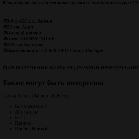
❗️Стоимость может меняться в связи с изменением курса U
⚙️3.4 л, 415 л.с., бензин
⚙️10-ст. Акпп
⚙️Полный привод
⚙️Цвет ATOMIC SILVE
⚙️2025 год выпуска
⚙️Комплектация LX 600 4WD Luxury Package
❗️ДЛЯ ПОЛУЧЕНИЯ БОЛЕЕ ПОДРОБНОЙ ИНФОРМАЦИИ 
Также могут быть интересны
Toyota Sienna Platinum 2026 год
Комплектация:
Двигатель:
КПП:
Привод:
Пробег:
Новый