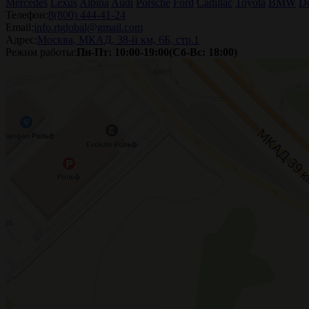
Mercedes
Lexus
Alpina
Audi
Porsche
Ford
Cadillac
Toyota
BMW
D
Телефон:
8(800) 444-41-24
Email:
info.rtglobal@gmail.com
Адрес:
Москва, МКАД, 38-й км, 6Б, стр.1
Режим работы:
Пн-Пт: 10:00-19:00(Сб-Вс: 18:00)