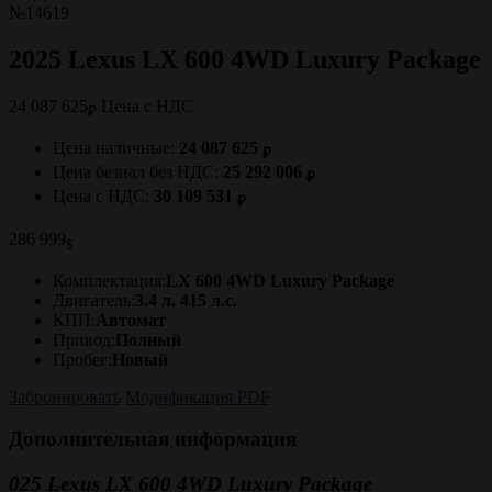
№14619
2025 Lexus LX 600 4WD Luxury Package
24 087 625
Цена с НДС
₽
Цена наличные:
24 087 625
₽
Цена безнал без НДС:
25 292 006
₽
Цена с НДС:
30 109 531
₽
286 999
$
Комплектация:
LX 600 4WD Luxury Package
Двигатель:
3.4 л, 415 л.с.
КПП:
Автомат
Привод:
Полный
Пробег:
Новый
Забронировать
Модификация PDF
Дополнительная информация
025 Lexus LX 600 4WD Luxury Package