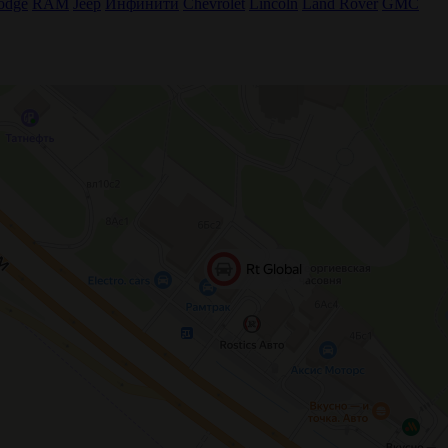
odge
RAM
Jeep
Инфинити
Chevrolet
Lincoln
Land Rover
GMC