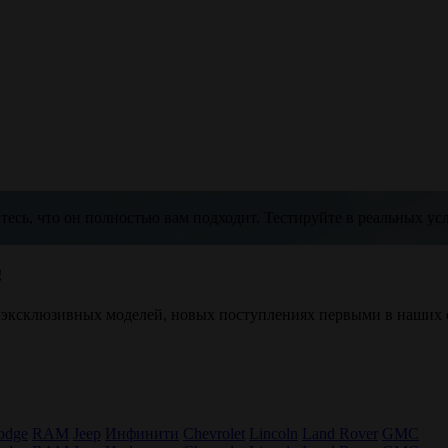
тесь, что он полностью вам подходит. Тестируйте в реальных ус
!
 эксклюзивных моделей, новых поступлениях первыми в наших 
odge
RAM
Jeep
Инфинити
Chevrolet
Lincoln
Land Rover
GMC