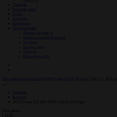
Главная
Каталог авто
О нас
Новости
Контакты
Покупателям
Лизинг и trade in
Комиссионная продажа
Условия
Выкуп авто
Аренда
Премиум клуб
info.rtglobal@gmail.com
8(800) 444-41-24
Москва, МКАД, 38-й кил
Главная
Каталог
2025 Lexus LX 600 4WD Luxury Package
Под заказ
с НДС