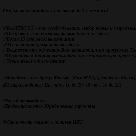
❗️Реальный автомобиль, поставка до 3-х месяцев❗️
✅RAMTRUCK - это всегда большой выбор новых и с пробегом
✅Поставки эксклюзивных автомобилей на заказ.
✅Более 15 лет работы компании
✅Абсолютная прозрачность сделки
✅Возможность обменять Ваш автомобиль по программе Trad
✅Постановка Вашего автомобиля на комиссионную продаж
✅Техническое обслуживание
⭐Находимся по адресу: Москва, 38км МКАД, владение 6Б, стр
⏰График работы: Пн - пт с 10 до 19; сб - вс с 10 до 18;
▪️Новый автомобиль
▪️Предоставляется Юридическая гарантия
✨Стоимость указана с полным НДС