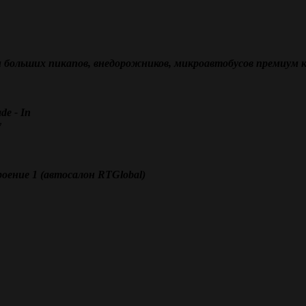
 больших пикапов, внедорожников, микроавтобусов премиум к
e - In
у
оение 1 (автосалон RTGlobal)