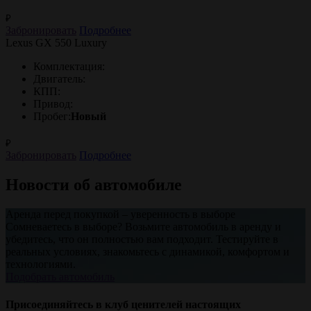
₽
Забронировать
Подробнее
Lexus GX 550 Luxury
Комплектация:
Двигатель:
КПП:
Привод:
Пробег:
Новый
₽
Забронировать
Подробнее
Новости об автомобиле
Аренда перед покупкой – уверенность в выборе
Сомневаетесь в выборе? Возьмите автомобиль в аренду и
убедитесь, что он полностью вам подходит. Тестируйте в
реальных условиях, знакомьтесь с динамикой, комфортом и
технологиями.
Подобрать автомобиль
Присоединяйтесь в клуб ценителей настоящих