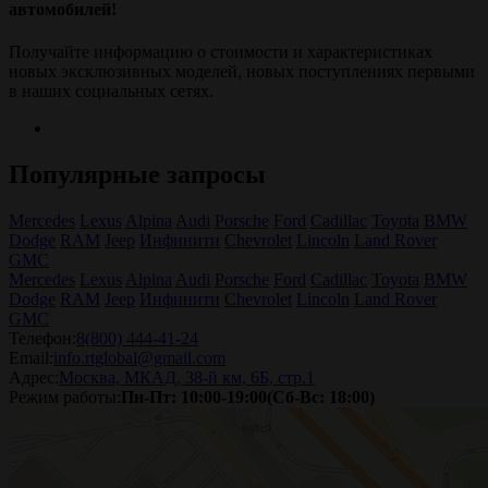
автомобилей!
Получайте информацию о стоимости и характеристиках
новых эксклюзивных моделей, новых поступлениях первыми
в наших социальных сетях.
Популярные запросы
Mercedes
Lexus
Alpina
Audi
Porsche
Ford
Cadillac
Toyota
BMW
Dodge
RAM
Jeep
Инфинити
Chevrolet
Lincoln
Land Rover
GMC
Mercedes
Lexus
Alpina
Audi
Porsche
Ford
Cadillac
Toyota
BMW
Dodge
RAM
Jeep
Инфинити
Chevrolet
Lincoln
Land Rover
GMC
Телефон:
8(800) 444-41-24
Email:
info.rtglobal@gmail.com
Адрес:
Москва, МКАД, 38-й км, 6Б, стр.1
Режим работы:
Пн-Пт: 10:00-19:00(Сб-Вс: 18:00)