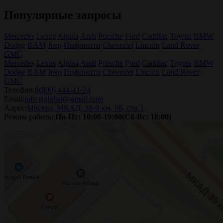
Популярные запросы
Mercedes
Lexus
Alpina
Audi
Porsche
Ford
Cadillac
Toyota
BMW
Dodge
RAM
Jeep
Инфинити
Chevrolet
Lincoln
Land Rover
GMC
Mercedes
Lexus
Alpina
Audi
Porsche
Ford
Cadillac
Toyota
BMW
Dodge
RAM
Jeep
Инфинити
Chevrolet
Lincoln
Land Rover
GMC
Телефон:
8(800) 444-41-24
Email:
info.rtglobal@gmail.com
Адрес:
Москва, МКАД, 38-й км, 6Б, стр.1
Режим работы:
Пн-Пт: 10:00-19:00(Сб-Вс: 18:00)