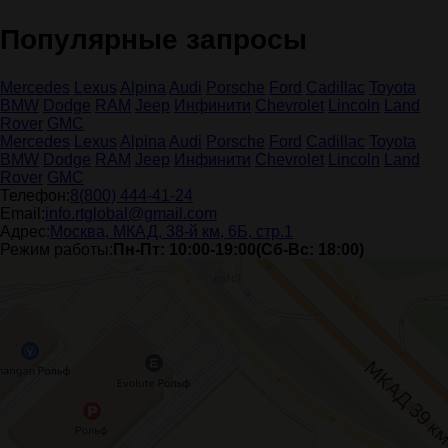
Популярные запросы
Mercedes
Lexus
Alpina
Audi
Porsche
Ford
Cadillac
Toyota
BMW
Dodge
RAM
Jeep
Инфинити
Chevrolet
Lincoln
Land
Rover
GMC
Mercedes
Lexus
Alpina
Audi
Porsche
Ford
Cadillac
Toyota
BMW
Dodge
RAM
Jeep
Инфинити
Chevrolet
Lincoln
Land
Rover
GMC
Телефон:
8(800) 444-41-24
Email:
info.rtglobal@gmail.com
Адрес:
Москва, МКАД, 38-й км, 6Б, стр.1
Режим работы:
Пн-Пт: 10:00-19:00(Сб-Вс: 18:00)