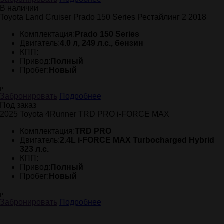
В наличии
Toyota Land Cruiser Prado 150 Series Рестайлинг 2 2018
Комплектация:
Prado 150 Series
Двигатель:
4.0 л, 249 л.с., бензин
КПП:
Привод:
Полный
Пробег:
Новый
₽
Забронировать
Подробнее
Под заказ
2025 Toyota 4Runner TRD PRO i-FORCE MAX
Комплектация:
TRD PRO
Двигатель:
2.4L i-FORCE MAX Turbocharged Hybrid
323 л.с.
КПП:
Привод:
Полный
Пробег:
Новый
₽
Забронировать
Подробнее